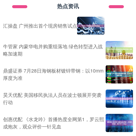
热点资讯
汇操盘 广州推出首个现房销售试点
牛管家 内蒙华电并购重组落地 绿色转型进入战
略加速期
鼎盛证券 7月28日海钢板材镀锌带钢：以10mm
厚度为准
昊天优配 美国移民执法人员在波士顿展开突袭
行动
创惠优配 《水龙吟》首播热度全网第1，罗云熙
成炮灰，观众评价一针见血