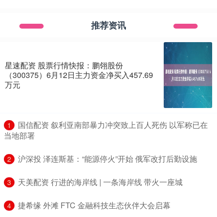
推荐资讯
星速配资 股票行情快报：鹏翎股份
（300375）6月12日主力资金净买入457.69
万元
​国信配资 叙利亚南部暴力冲突致上百人死伤 以军称已在
1
当地部署
​沪深投 泽连斯基：“能源停火”开始 俄军改打后勤设施
2
​天美配资 行进的海岸线 | 一条海岸线 带火一座城
3
​捷希缘 外滩 FTC 金融科技生态伙伴大会启幕
4