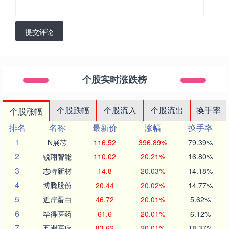
提交评论
个股实时涨跌榜
个股跌幅
个股流入
个股流出
换手率
个股涨幅
排名
名称
最新价
涨幅
换手率
1
N展芯
116.52
396.89%
79.39%
2
锐翔智能
110.02
20.21%
16.80%
3
志特新材
14.8
20.03%
14.18%
4
博腾股份
20.44
20.02%
14.77%
5
近岸蛋白
46.72
20.01%
5.62%
6
毕得医药
61.6
20.01%
6.12%
7
五洲医疗
83.62
20.01%
18.37%