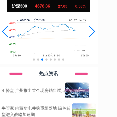
沪深300
4678.36
北
27.05
0.58%
热点资讯
汇操盘 广州推出首个现房销售试点
牛管家 内蒙华电并购重组落地 绿色转
型进入战略加速期