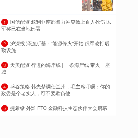
​国信配资 叙利亚南部暴力冲突致上百人死伤 以
1
军称已在当地部署
​沪深投 泽连斯基：“能源停火”开始 俄军改打后
2
勤设施
​天美配资 行进的海岸线 | 一条海岸线 带火一座
3
城
​盛谷策略 韩先楚调任兰州，毛主席叮嘱：你的
4
政委是个老实人，可不要欺负他
​捷希缘 外滩 FTC 金融科技生态伙伴大会启幕
5