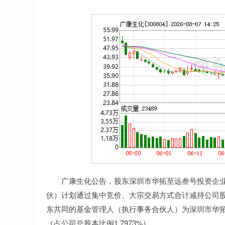
上证指数
3927.60
.80
1.55%
27.25
0.
广康生化公告，股东深圳市华拓至远叁号投资企业
伙）计划通过集中竞价、大宗交易方式合计减持公司股份
东共同的基金管理人（执行事务合伙人）为深圳市华拓
（占公司总股本比例1.7973%）。