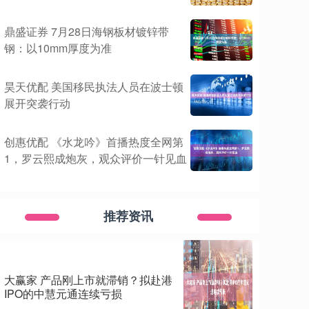
鼎盛证券 7月28日海钢板材镀锌带
钢：以10mm厚度为准
昊天优配 美国移民执法人员在波士顿
展开突袭行动
创惠优配 《水龙吟》首播热度全网第
1，罗云熙成炮灰，观众评价一针见血
推荐资讯
大赢家 产品刚上市就滞销？拟赴港
IPO的中慧元通连续亏损