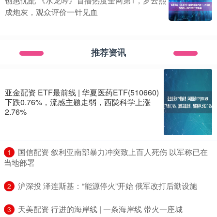
创惠优配 《水龙吟》首播热度全网第1，罗云熙
成炮灰，观众评价一针见血
推荐资讯
亚金配资 ETF最前线 | 华夏医药ETF(510660)
下跌0.76%，流感主题走弱，西陇科学上涨
2.76%
​国信配资 叙利亚南部暴力冲突致上百人死伤 以军称已在
1
当地部署
​沪深投 泽连斯基：“能源停火”开始 俄军改打后勤设施
2
​天美配资 行进的海岸线 | 一条海岸线 带火一座城
3