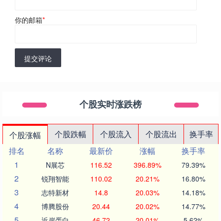
你的邮箱
*
提交评论
个股实时涨跌榜
个股跌幅
个股流入
个股流出
换手率
个股涨幅
排名
名称
最新价
涨幅
换手率
1
N展芯
116.52
396.89%
79.39%
2
锐翔智能
110.02
20.21%
16.80%
3
志特新材
14.8
20.03%
14.18%
4
博腾股份
20.44
20.02%
14.77%
5
近岸蛋白
46.72
20.01%
5.62%