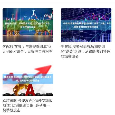
优配股 艾顿：与东契奇组成“状
牛在线 安徽省影视后期培训
元+探花”组合，目标冲击总冠军
的“逆袭”之路：从跟随者到特色
领域突破者
欧维策略 强硬发声! 俄外交部长
放话: 欧洲敢袭击俄, 必动用一
切手段反击