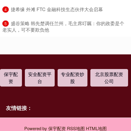
​捷希缘 外滩 FTC 金融科技生态伙伴大会启幕
4
​盛谷策略 韩先楚调任兰州，毛主席叮嘱：你的政委是个
5
老实人，可不要欺负他
保宇配
安全配资平
专业配资炒
北京股票配资
资
台
股
公司
友情链接：
Powered by
保宇配资
RSS地图
HTML地图