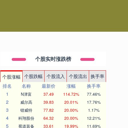
个股实时涨跌榜
个股跌幅
个股流入
个股流出
换手率
个股涨幅
排名
名称
最新价
涨幅
换手率
1
N津富
37.49
114.72%
77.46%
2
威尔高
39.83
20.01%
17.76%
3
锴威特
77.82
20.00%
1.17%
4
科翔股份
64.32
20.00%
12.21%
5
蜀道装备
33.61
19.99%
11.69%