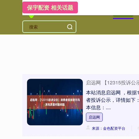
保宇配资 相关话题
首页
保
启远网 【12315投
本站消息启远网 ，根据
者投诉公示，详情如下
本信息：....
启远网
来源：金色配资平台