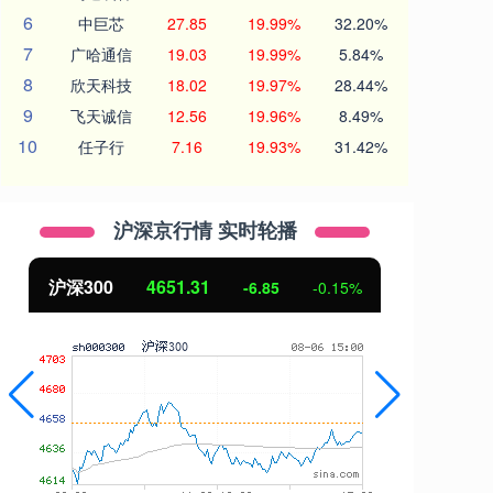
6
中巨芯
27.85
19.99%
32.20%
7
广哈通信
19.03
19.99%
5.84%
8
欣天科技
18.02
19.97%
28.44%
9
飞天诚信
12.56
19.96%
8.49%
10
任子行
7.16
19.93%
31.42%
沪深京行情 实时轮播
沪深300
4651.31
北
-6.85
-0.15%