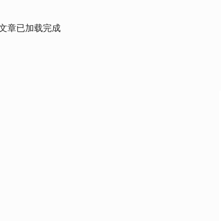
文章已加载完成
深证成指
14110.12
57%
-34.08
-0.24%