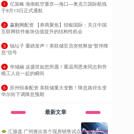
​亿策略 海南航空重庆—海口—奥克兰国际航线
1
于9月13日正式通航
​赢翻网配资 【券商聚焦】招银国际：关注中国
2
互联网软件板块估值提升的结构性机会
​钱坛子 重磅发声！美联储官员突然释放“暂停降
3
息”信号
​华城融 这盛世如您所愿！重温周恩来同志和劳
4
模工人在一起的瞬间
​苏州恒泰配资 美联储重大变数！降息路径生变
5
华尔街下调降息预期
最新文章
汇操盘 广州推出首个现房销售试点