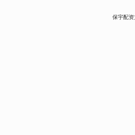
保宇配资
上证指数
3900.35
00
-0.01%
21.92
0.