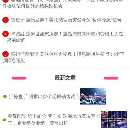
件板块估值提升的结构性机会
​钱坛子 重磅发声！美联储官员突然释放“暂停降息”信号
3
​华城融 这盛世如您所愿！重温周恩来同志和劳模工人在
4
一起的瞬间
​苏州恒泰配资 美联储重大变数！降息路径生变 华尔街下
5
调降息预期
最新文章
汇操盘 广州推出首个现房销售试点
稳赢配资 第十届“创客广东”珠海地市赛决赛收
官，企业组创业组一等奖出炉