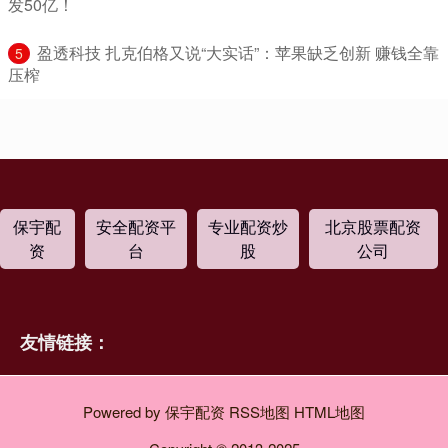
发50亿！
​盈透科技 扎克伯格又说“大实话”：苹果缺乏创新 赚钱全靠
5
压榨
保宇配
安全配资平
专业配资炒
北京股票配资
资
台
股
公司
友情链接：
Powered by
保宇配资
RSS地图
HTML地图