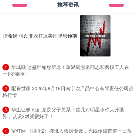
推荐资讯
捷希缘 强劲非农打压美国降息预期
​华城融 这盛世如您所愿！重温周恩来同志和劳模工人在
1
一起的瞬间
​配资世家 2025年6月16日南宁农产品中心有限责任公司价
2
格行情
​华生证券 他们竟是父子关系！这几对明星令你大开眼
3
界，认识3对就很好了！
​富灯网 《哪吒2》接班人票房惨败，光线传媒市值一日蒸
4