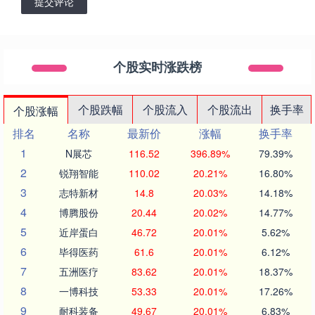
提交评论
个股实时涨跌榜
个股跌幅
个股流入
个股流出
换手率
个股涨幅
排名
名称
最新价
涨幅
换手率
1
N展芯
116.52
396.89%
79.39%
2
锐翔智能
110.02
20.21%
16.80%
3
志特新材
14.8
20.03%
14.18%
4
博腾股份
20.44
20.02%
14.77%
5
近岸蛋白
46.72
20.01%
5.62%
6
毕得医药
61.6
20.01%
6.12%
7
五洲医疗
83.62
20.01%
18.37%
8
一博科技
53.33
20.01%
17.26%
9
耐科装备
49.67
20.01%
6.83%