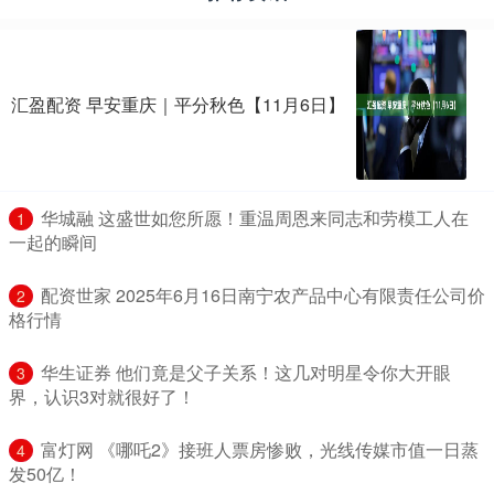
汇盈配资 早安重庆｜平分秋色【11月6日】
​华城融 这盛世如您所愿！重温周恩来同志和劳模工人在
1
一起的瞬间
​配资世家 2025年6月16日南宁农产品中心有限责任公司价
2
格行情
​华生证券 他们竟是父子关系！这几对明星令你大开眼
3
界，认识3对就很好了！
​富灯网 《哪吒2》接班人票房惨败，光线传媒市值一日蒸
4
发50亿！