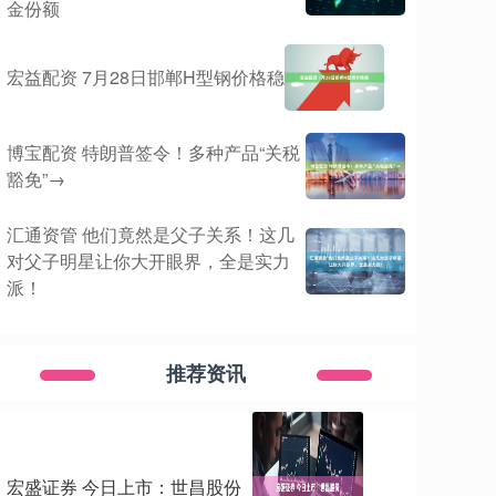
金份额
宏益配资 7月28日邯郸H型钢价格稳
博宝配资 特朗普签令！多种产品“关税
豁免”→
汇通资管 他们竟然是父子关系！这几
对父子明星让你大开眼界，全是实力
派！
推荐资讯
宏盛证券 今日上市：世昌股份