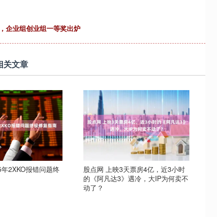
官，企业组创业组一等奖出炉
相关文章
25年2XKO报错问题终
股点网 上映3天票房4亿，近3小时
的《阿凡达3》遇冷，大IP为何卖不
动了？