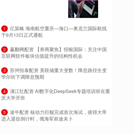
​亿策略 海南航空重庆—海口—奥克兰国际航线
1
于9月13日正式通航
​赢翻网配资 【券商聚焦】招银国际：关注中国
2
互联网软件板块估值提升的结构性机会
​苏州恒泰配资 美联储重大变数！降息路径生变
3
华尔街下调降息预期
​满江红配资 AI数字化DeepSeek专题培训班在重
4
庆大学开班
​途牛配资 核动力巨舰完成首次海试，彼得大帝
5
进入退役倒计时，俄海军前途未卜