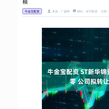
额
牛金宝配资
来源：广盛网
网站：保宇配资
日期：2