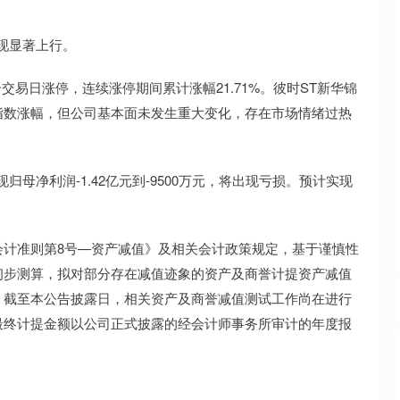
呈现显著上行。
4个交易日涨停，连续涨停期间累计涨幅21.71%。彼时ST新华锦
指数涨幅，但公司基本面未发生重大变化，存在市场情绪过热
归母净利润-1.42亿元到-9500万元，将出现亏损。预计实现
会计准则第8号—资产减值》及相关会计政策规定，基于谨慎性
初步测算，拟对部分存在减值迹象的资产及商誉计提资产减值
。截至本公告披露日，相关资产及商誉减值测试工作尚在进行
最终计提金额以公司正式披露的经会计师事务所审计的年度报