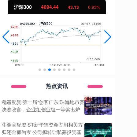
沪深300
4694.44
北
43.13
0.93%
热点资讯
稳赢配资 第十届“创客广东”珠海地市赛
决赛收官，企业组创业组一等奖出炉
牛金宝配资 ST新华锦资金占用相关方
归还金额为零 公司拟转让私募投资基